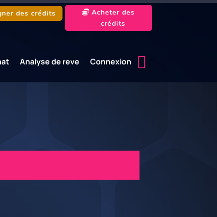
Acheter des
ner des crédits
crédits
hat
Analyse de reve
Connexion