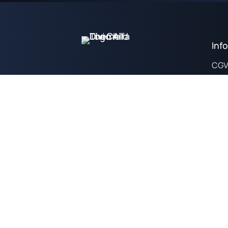
Inf
CG
Poli
Poli
Ment
© All Rights Reserved | Dream Voyant
developpement web
GMD Consulting