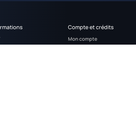
ormations
Compte et crédits
V
Mon compte
tique de confidentialité
Mes crédits
tique de cookies (UE)
Gagner des crédits
ions légales
Panier d’achat